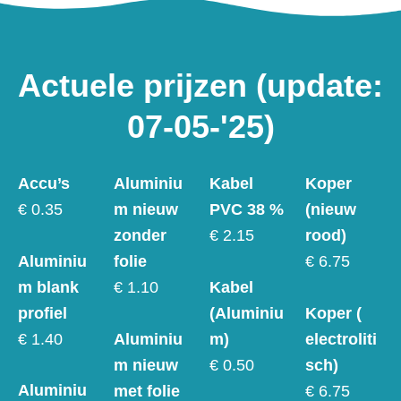
Actuele prijzen (update:
07-05-'25)
Accu’s
Aluminiu
Kabel
Koper
€ 0.35
m nieuw
PVC 38 %
(nieuw
zonder
€ 2.15
rood)
Aluminiu
folie
€ 6.75
m blank
Kabel
€ 1.10
profiel
(Aluminiu
Koper (
€ 1.40
Aluminiu
m)
electroliti
m nieuw
€ 0.50
sch)
Aluminiu
met folie
€ 6.75