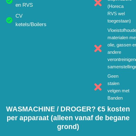
en RVS
(Horeca
RVS wel
CV
toegestaan)
ketels/Boilers
Vloeistofhoud
materialen me
olie, gassen e
andere
verontreinige
samenstelling
Geen
stalen
velgen met
Banden
WASMACHINE / DROGER? €5 kosten
per apparaat (alleen vanaf de begane
grond)