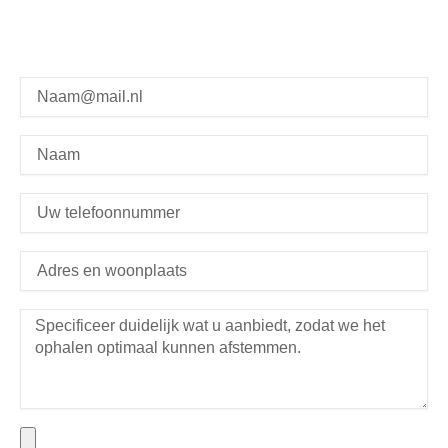
om zo spoedig met u een afspraak te maken om
het materiaal bij u op te halen.
E-
MAIL
NAAM
TELEFOONNUMMER
LOCATIE
HOEVEELHEID
FOTO