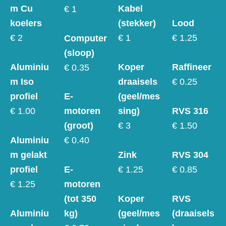
m Cu
Kabel
€ 1
koelers
(stekker)
Lood
€ 2
€ 1
€ 1.25
Computer
(sloop)
Aluminiu
Koper
Raffineer
€ 0.35
m Iso
draaisels
€ 0.25
profiel
(geel/mes
E-
RVS 316
€ 1.00
sing)
motoren
€ 1.50
€ 3
(groot)
Aluminiu
€ 0.40
RVS 304
m gelakt
Zink
€ 0.85
profiel
€ 1.25
E-
€ 1.25
motoren
RVS
Koper
(tot 350
(draaisels
Aluminiu
(geel/mes
kg)