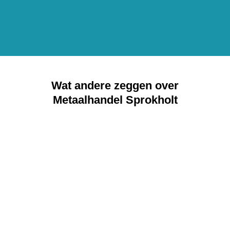
Wat andere zeggen over
Metaalhandel Sprokholt
Laat uw oud ijzer én meer ophalen door
Sprokholt Metaal. Schiet uw aanvraag
in.
Wanneer u het formulier invult doen wij ons best