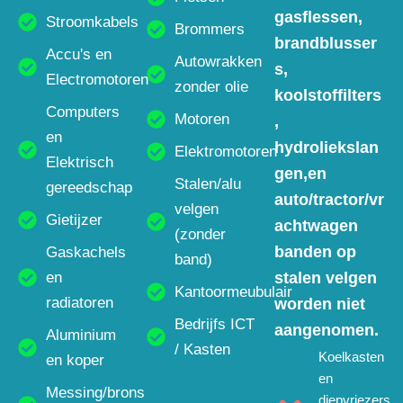
gasflessen,
Stroomkabels
Brommers
brandblusser
Accu's en
Autowrakken
s,
Electromotoren
zonder olie
koolstoffilters
Computers
Motoren
,
en
hydroliekslan
Elektromotoren
Elektrisch
gen,en
Stalen/alu
gereedschap
auto/tractor/vr
velgen
Gietijzer
achtwagen
(zonder
banden op
Gaskachels
band)
en
stalen velgen
Kantoormeubulair
radiatoren
worden niet
Bedrijfs ICT
aangenomen.
Aluminium
/ Kasten
Koelkasten
en koper
en
Messing/brons
diepvriezers