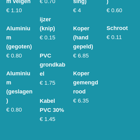
)
m velgen
sing)
€ 0.70
€ 0.60
€ 1.10
€ 4
ijzer
Schroot
Aluminiu
Koper
(knip)
€ 0.11
m
(hand
€ 0.15
(gegoten)
gepeld)
€ 0.80
€ 6.85
PVC
grondkab
Aluminiu
Koper
el
m
gemengd
€ 1.75
(geslagen
rood
)
€ 6.35
Kabel
€ 0.80
PVC 30%
€ 1.45